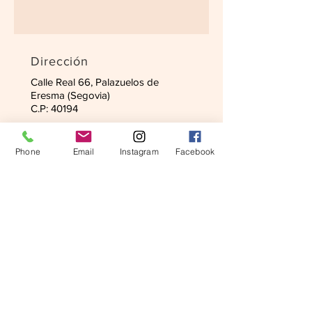
Dirección
Calle Real 66, Palazuelos de
Eresma (Segovia)
C.P: 40194
Contacto
Phone
Email
Instagram
Facebook
Tel:
+34 622 140 529
Email:
manicurie20@gmail.com
Horario
L-J : 09:30 am - 20:00pm
V: 09:30 am - 20:00pm
S: 09:00 am -1 4:00pm
© 2025 mani-curie