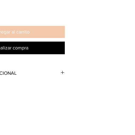
egar al carrito
alizar compra
CIONAL
po de pieles.
] de Skeyndor, extracto de alga
 y lipopéptido antiarrugas
ACIÓN
bre el contorno de los ojos