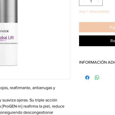
Solo 1 disponible(s)
Agr
Re
INFORMACIÓN ADI
TIPO DE PIEL
Adecuado para todo ti
PRINCIPIOS ACTIVOS
ojos, reafirmante, antiarrugas y
Tecnología [ProGEN-in
Alaria, trigo sarraceno
reafirmante.
y suaviza ojeras. Su triple acción
CONSEJOS DE APLIC
 [ProGEN-in] reafirma la piel, reduce
Aplicar diariamente so
, consiguiendo descongestionar