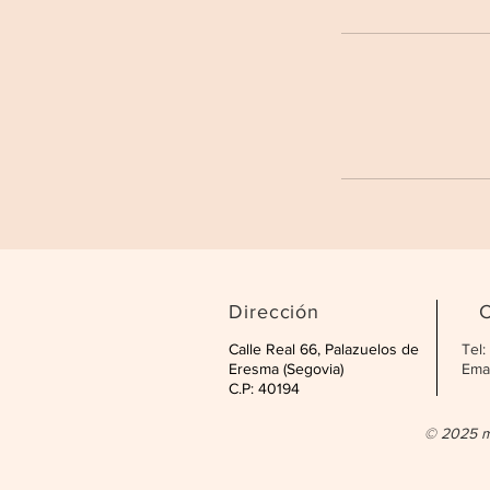
Dirección
C
Calle Real 66, Palazuelos de
Tel
Eresma (Segovia)
Emai
C.P: 40194
© 2025 m