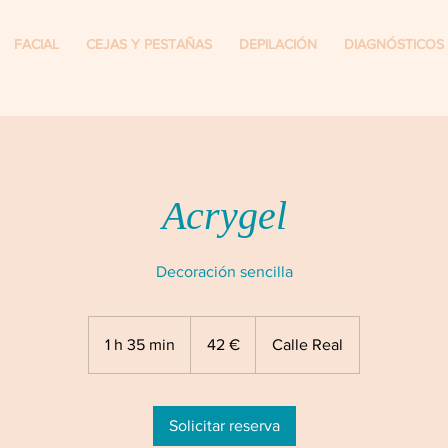
FACIAL
CEJAS Y PESTAÑAS
DEPILACIÓN
DIAGNÓSTICOS
Acrygel
Decoración sencilla
42
euros
1 h 35 min
1
42 €
Calle Real
3
5
Solicitar reserva