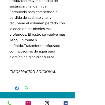
produzcan mayor cantidad de
sustancia vital dérmica.
Formulada para compensar la
perdida de sustrato vital y
recuperar el volumen perdido con
la edad en los niveles más
profundos. El rostro se vuelve más
lleno, uniforme y
definido.Tratamiento reforzado
con liposomas de agua pura
extraída de glaciares suizos.
INFORMACIÓN ADICIONAL
TIPO DE PIEL
Crema antiarrugas indicada para pieles
con arrugas, con flacidez y pieles con
falta de luz.
PRINCIPIOS ACTIVOS
Dirección